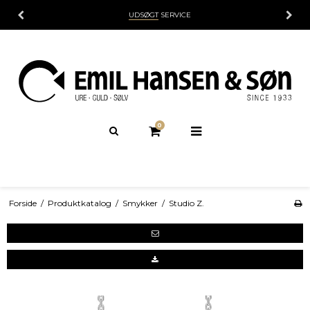
UDSØGT
SERVICE
0
Forside
/
Produktkatalog
/
Smykker
/
Studio Z.