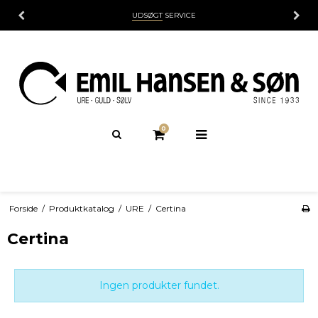
UDSØGT
SERVICE
0
Forside
/
Produktkatalog
/
URE
/
Certina
Certina
Ingen produkter fundet.