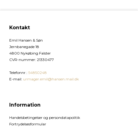
Kontakt
Emil Hansen & Søn
Jernbanegade 18
4800 Nykøbing Falster
CVR-nummer
:
21330477
Telefonnr.
:
54850248
E-mail
:
urmager.emil@hansen.mail.dk
Information
Handelsbetingelser og persondatapolitik
Fortrydelsesformular