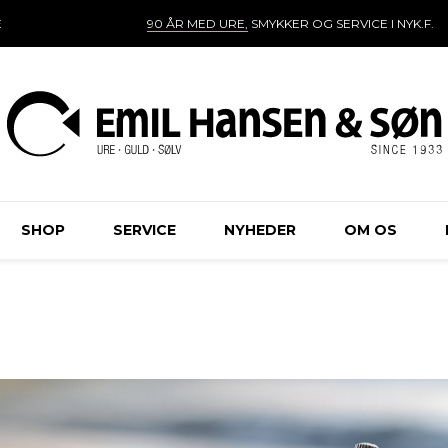
E
90 ÅR MED URE,
SMYKKER OG SERVICE I NYK.F.
SHOP
SERVICE
NYHEDER
OM OS