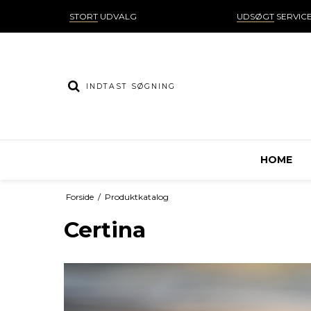
STORT
UDVALG
UDSØGT
SERVIC
HOME
Forside
/
Produktkatalog
Certina