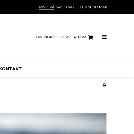
RING PÅ
54850248
ELLER SEND MAIL
DIN INDKØBSKURV ER TOM
KONTAKT