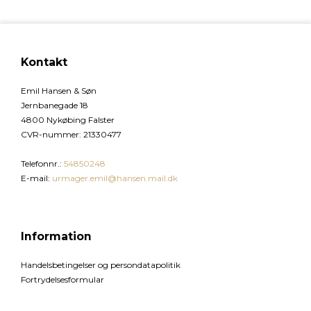
Kontakt
Emil Hansen & Søn
Jernbanegade 18
4800 Nykøbing Falster
CVR-nummer
:
21330477
Telefonnr.
:
54850248
E-mail
:
urmager.emil@hansen.mail.dk
Information
Handelsbetingelser og persondatapolitik
Fortrydelsesformular