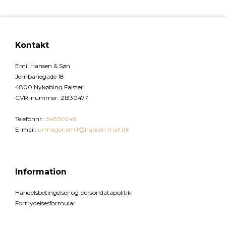
Kontakt
Emil Hansen & Søn
Jernbanegade 18
4800 Nykøbing Falster
CVR-nummer
:
21330477
Telefonnr.
:
54850248
E-mail
:
urmager.emil@hansen.mail.dk
Information
Handelsbetingelser og persondatapolitik
Fortrydelsesformular